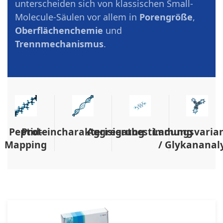
unterscheiden sich von klassischen Small-
Molecule-Säulen vor allem in
Porengröße
,
Oberflächenchemie
und
Trennmechanismus
.
Peptid-
Proteincharakterisierung
Aggregatbestimmung
Ladungsvaria
Mapping
/ Glykananal