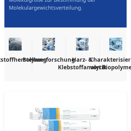
Molekulargewichtsverteilung.
stoffherstellung
Polymerforschung
Harz- &
Charakterisie
Klebstoffanalytik
von Biopolym