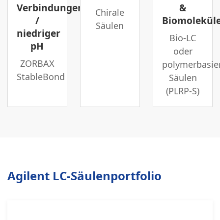
Verbindungen
&
Chirale
/
Biomolekül
Säulen
niedriger
Bio-LC
pH
oder
ZORBAX
polymerbasie
StableBond
Säulen
(PLRP-S)
Agilent LC-Säulenportfolio