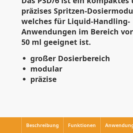
Das PSD/6 ist ein kompaktes 
präzises Spritzen-Dosiermodu
welches für Liquid-Handling-
Anwendungen im Bereich von 
50 ml geeignet ist.
großer Dosierbereich
modular
präzise
Beschreibung
Funktionen
Anwendun